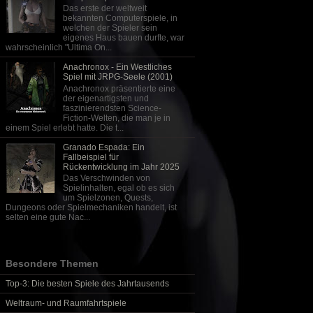
Das erste der weltweit
bekannten Computerspiele, in
welchen der Spieler sein
eigenes Haus bauen durfte, war
wahrscheinlich "Ultima On...
Anachronox - Ein Westliches
Spiel mit JRPG-Seele (2001)
Anachronox präsentierte eine
der eigenartigsten und
faszinierendsten Science-
Fiction-Welten, die man je in
einem Spiel erlebt hatte. Die t...
Granado Espada: Ein
Fallbeispiel für
Rückentwicklung im Jahr 2025
Das Verschwinden von
Spielinhalten, egal ob es sich
um Spielzonen, Quests,
Dungeons oder Spielmechaniken handelt, ist
selten eine gute Nac...
Besondere Themen
Top-3: Die besten Spiele des Jahrtausends
Weltraum- und Raumfahrtspiele