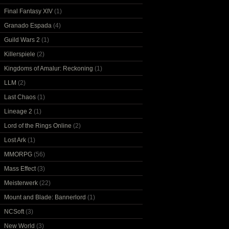
Final Fantasy XIV
(1)
Granado Espada
(4)
Guild Wars 2
(1)
Killerspiele
(2)
Kingdoms of Amalur: Reckoning
(1)
LLM
(2)
Last Chaos
(1)
Lineage 2
(1)
Lord of the Rings Online
(2)
Lost Ark
(1)
MMORPG
(56)
Mass Effect
(3)
Meisterwerk
(22)
Mount and Blade: Bannerlord
(1)
NCSoft
(3)
New World
(3)