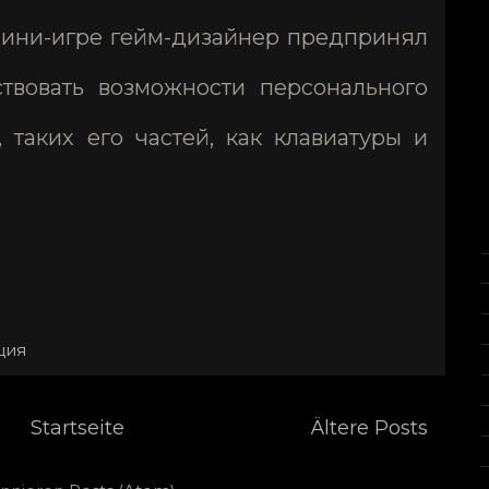
 мини-игре гейм-дизайнер предпринял
твовать возможности персонального
, таких его частей, как клавиатуры и
ция
Startseite
Ältere Posts