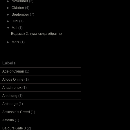
►
November
(2)
►
Oktober
(4)
►
September
(7)
►
Juni
(1)
▼
Mai
(1)
Ведьмак 2: туда-сюда-обратно
►
März
(1)
Labels
Age of Conan
(1)
Allods Online
(1)
Anachronox
(1)
Anleitung
(1)
Archeage
(1)
Assassin’s Creed
(1)
Astellia
(1)
Baldurs Gate 3
(2)