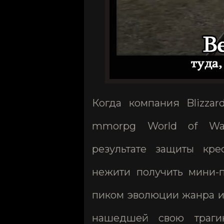
Когда компания Blizza
mmorpg World of War
результате защиты кре
нежити получить мини-п
пиком эволюции жанра и 
нашедшей свою траги