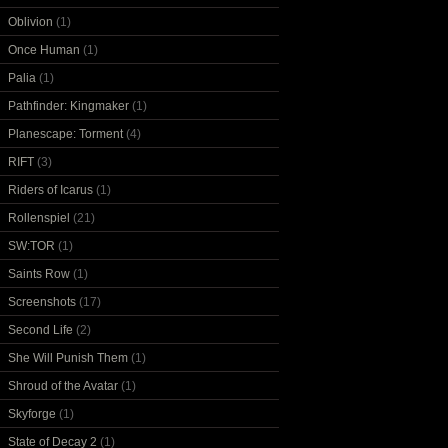
Oblivion
(1)
Once Human
(1)
Palia
(1)
Pathfinder: Kingmaker
(1)
Planescape: Torment
(4)
RIFT
(3)
Riders of Icarus
(1)
Rollenspiel
(21)
SW:TOR
(1)
Saints Row
(1)
Screenshots
(17)
Second Life
(2)
She Will Punish Them
(1)
Shroud of the Avatar
(1)
Skyforge
(1)
State of Decay 2
(1)