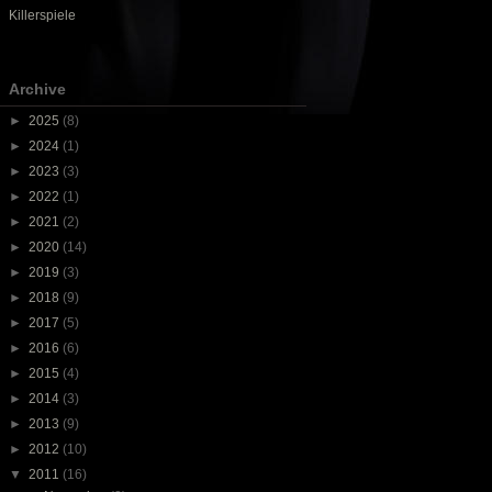
Killerspiele
Archive
►
2025
(8)
►
2024
(1)
►
2023
(3)
►
2022
(1)
►
2021
(2)
►
2020
(14)
►
2019
(3)
►
2018
(9)
►
2017
(5)
►
2016
(6)
►
2015
(4)
►
2014
(3)
►
2013
(9)
►
2012
(10)
▼
2011
(16)