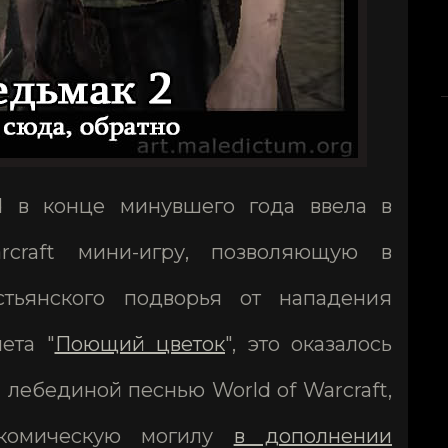
rd в конце минувшего года ввела в
craft мини-игру, позволяющую в
стьянского подворья от нападения
ета "
Поющий цветок
", это оказалось
лебединой песнью World of Warcraft,
комическую могилу
в дополнении