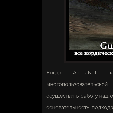
Когда ArenaNet з
многопользовательско
осуществить работу над 
основательность подход