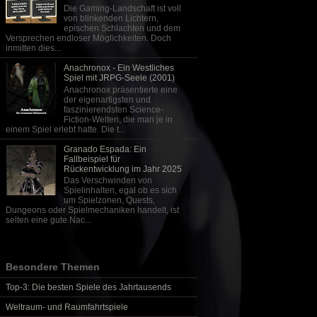
Die Gaming-Landschaft ist voll
von blinkenden Lichtern,
epischen Schlachten und dem
Versprechen endloser Möglichkeiten. Doch
inmitten dies...
Anachronox - Ein Westliches
Spiel mit JRPG-Seele (2001)
Anachronox präsentierte eine
der eigenartigsten und
faszinierendsten Science-
Fiction-Welten, die man je in
einem Spiel erlebt hatte. Die t...
Granado Espada: Ein
Fallbeispiel für
Rückentwicklung im Jahr 2025
Das Verschwinden von
Spielinhalten, egal ob es sich
um Spielzonen, Quests,
Dungeons oder Spielmechaniken handelt, ist
selten eine gute Nac...
Besondere Themen
Top-3: Die besten Spiele des Jahrtausends
Weltraum- und Raumfahrtspiele