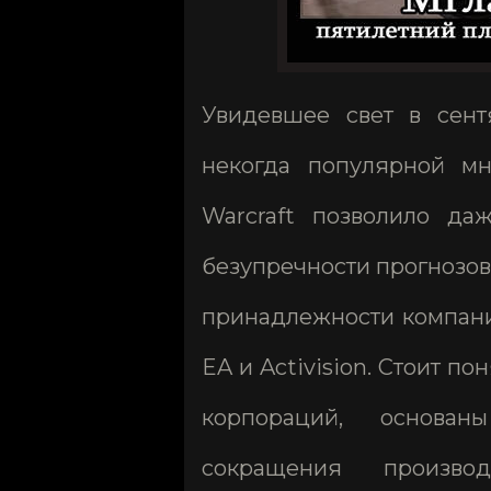
Увидевшее свет в сент
некогда популярной мн
Warcraft позволило да
безупречности прогнозов
принадлежности компани
EA и Activision. Стоит п
корпораций, основа
сокращения произво