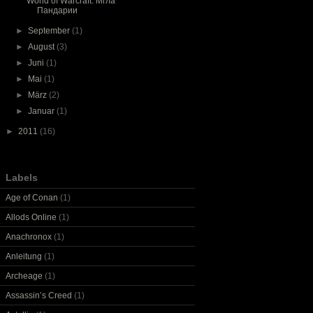
World of Warcraft: Мгла
Пандарии
►
September
(1)
►
August
(3)
►
Juni
(1)
►
Mai
(1)
►
März
(2)
►
Januar
(1)
►
2011
(16)
Labels
Age of Conan
(1)
Allods Online
(1)
Anachronox
(1)
Anleitung
(1)
Archeage
(1)
Assassin’s Creed
(1)