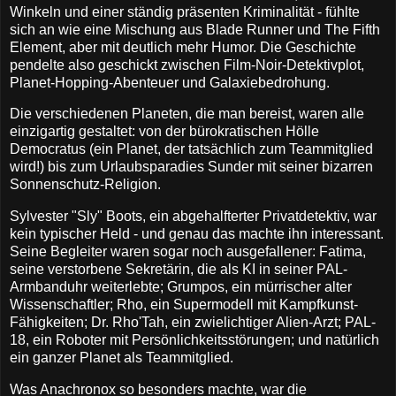
Winkeln und einer ständig präsenten Kriminalität - fühlte
sich an wie eine Mischung aus Blade Runner und The Fifth
Element, aber mit deutlich mehr Humor. Die Geschichte
pendelte also geschickt zwischen Film-Noir-Detektivplot,
Planet-Hopping-Abenteuer und Galaxiebedrohung.
Die verschiedenen Planeten, die man bereist, waren alle
einzigartig gestaltet: von der bürokratischen Hölle
Democratus (ein Planet, der tatsächlich zum Teammitglied
wird!) bis zum Urlaubsparadies Sunder mit seiner bizarren
Sonnenschutz-Religion.
Sylvester "Sly" Boots, ein abgehalfterter Privatdetektiv, war
kein typischer Held - und genau das machte ihn interessant.
Seine Begleiter waren sogar noch ausgefallener: Fatima,
seine verstorbene Sekretärin, die als KI in seiner PAL-
Armbanduhr weiterlebte; Grumpos, ein mürrischer alter
Wissenschaftler; Rho, ein Supermodell mit Kampfkunst-
Fähigkeiten; Dr. Rho'Tah, ein zwielichtiger Alien-Arzt; PAL-
18, ein Roboter mit Persönlichkeitsstörungen; und natürlich
ein ganzer Planet als Teammitglied.
Was Anachronox so besonders machte, war die