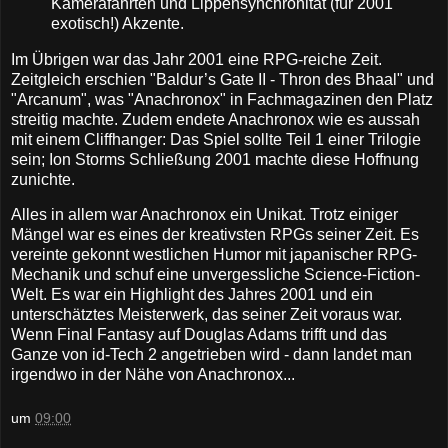
Kamerafahrten und Lippen­synchronität (für 2001
exotisch!) Akzente.
Im Übrigen war das Jahr 2001 eine RPG-reiche Zeit.
Zeitgleich erschien "Baldur’s Gate II - Thron des Bhaal" und
"Arcanum", was "Anachronox" in Fachmagazinen den Platz
streitig machte. Zudem endete Anachronox wie es aussah
mit einem Cliffhanger: Das Spiel sollte Teil 1 einer Trilogie
sein; Ion Storms Schließung 2001 machte diese Hoffnung
zunichte.
Alles in allem war Anachronox ein Unikat. Trotz einiger
Mängel war es eines der kreativsten RPGs seiner Zeit. Es
vereinte gekonnt westlichen Humor mit japanischer RPG-
Mechanik und schuf eine unvergessliche Science-Fiction-
Welt. Es war ein Highlight des Jahres 2001 und ein
unterschätztes Meisterwerk, das seiner Zeit voraus war.
Wenn Final Fantasy auf Douglas Adams trifft und das
Ganze von id-Tech 2 angetrieben wird - dann landet man
irgendwo in der Nähe von Anachronox...
um
09:00