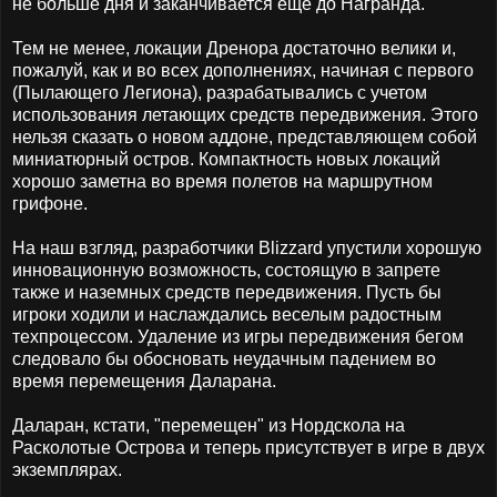
не больше дня и заканчивается еще до Награнда.
Тем не менее, локации Дренора достаточно велики и,
пожалуй, как и во всех дополнениях, начиная с первого
(Пылающего Легиона), разрабатывались с учетом
использования летающих средств передвижения. Этого
нельзя сказать о новом аддоне, представляющем собой
миниатюрный остров. Компактность новых локаций
хорошо заметна во время полетов на маршрутном
грифоне.
На наш взгляд, разработчики Blizzard упустили хорошую
инновационную возможность, состоящую в запрете
также и наземных средств передвижения. Пусть бы
игроки ходили и наслаждались веселым радостным
техпроцессом. Удаление из игры передвижения бегом
следовало бы обосновать неудачным падением во
время перемещения Даларана.
Даларан, кстати, "перемещен" из Нордскола на
Расколотые Острова и теперь присутствует в игре в двух
экземплярах.