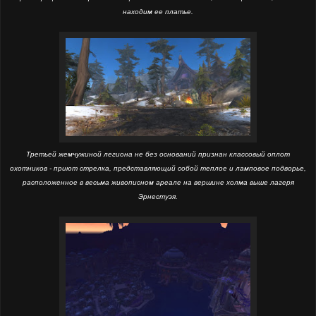
находим ее платье.
Третьей жемчужиной легиона не без оснований признан классовый оплот
охотников - приют стрелка, представляющий собой теплое и ламповое подворье,
расположенное в весьма живописном ареале на вершине холма выше лагеря
Эрнестуэя.