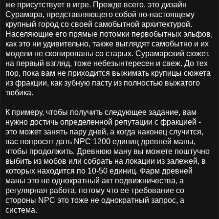
же присутствует в игре. Прежде всего, это дизайн
Сурамара, представляющего собой по-настоящему
крупный город со своей самобытной архитектурой.
Населяющие его прямые потомки первобытных эльфов,
как это ни удивительно, также выглядят самобытно и их
модели не скопированы со старых. Сурамарский сюжет,
на первый взгляд, тоже небезынтересен и свеж. До тех
пор, пока вам не приходится выжимать крупицы сюжета
из фракции, как зубную пасту из полностью выжатого
тюбика.
К примеру, чтобы получить следующее задание, вам
нужно достичь определенной репутации с фракцией -
это может занять пару дней, а когда наконец случится,
вас попросят дать NPC 1200 единиц древней маны,
чтобы продолжить. Древнюю ману вы можете поштучно
выбить из мобов или собрать на локации из залежей, в
которых находится по 10-50 единиц. Фарм древней
маны это не однократный акт подвижничества, а
регулярная работа, потому что ее требование со
стороны NPC это тоже не однократный запрос, а
система.