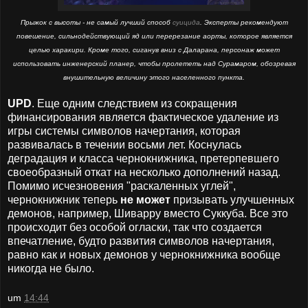
Прыжок с высоты - не самый лучший способ
суицида
. Эксперты рекомендуют
повешение, сильнодействующий яд или перерезание аорты, которое является
целью харакири. Кроме того, сиганув вниз с Даларана, персонаж может
использовать инженерский планер, чтобы пролететь над Сурамаром, обозревая
внушительную величину этого населенного пункта.
UPD
. Еще одним следствием из сокращения
финансирования является фактическое удаление из
игры системы символов начертания, которая
развивалась в течении восьми лет. Коснулась
деградация и класса чернокнижника, претерпевшего
своеобразный откат на несколько дополнений назад.
Помимо исчезновения "раскаленных углей",
чернокнижник теперь
не может
призывать улучшенных
демонов, например, Шиварру вместо Суккуба. Все это
происходит без особой огласки, так что создается
впечатление, будто развития символов начертания,
равно как и новых демонов у чернокнижника вообще
никогда не было.
um
14:44