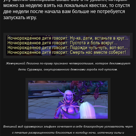
можно за неделю взять на локальных квестах, то спустя
две недели после начала вам больше не потребуется
запускать игру.
Жемчужиной Легиона по-праву признано четверостишие, которое декламируют
дети Сурамара, оккупированного демонами города под куполом.
Внешний вид сурамарских эльфиек сочетает в себе благородную угловатость черт
с печатью развращенности близостью к колодцу ночи, источнику силы и