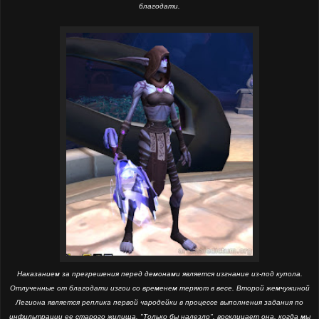
благодати.
Наказанием за прегрешения перед демонами является изгнание из-под купола.
Отлученные от благодати изгои со временем теряют в весе. Второй жемчужиной
Легиона является реплика первой чародейки в процессе выполнения задания по
инфильтрации ее старого жилища. "Только бы налезло", восклицает она, когда мы