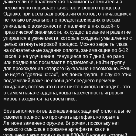
даже если ее практическая значимость сомнительна,
несомненно повышает качество игрового процесса.
Однако, при всем разнообразии оплотов, отличающихся
не только визуально, но предоставляющих классам
уникальные возможности, и наличии в них какой-то
практической значимости, их существование и развитие
упирается в узкие места, которые созданы умышленно с
целью затянуть игровой процесс. Можно закрыть глаза
на обязательные задания оплота, занимающие по 6-12
часов, и на улучшения, тянущиеся по 7 дней, но рано
или поздно вас посылают в подземелье, найти группу
для прохождения которого буквально невозможно. Речь
не идет о "долгих часах", нет, поиск группы в случае этих
подземелий даже не сообщает среднего времени
ожидания, потому что в них никто никогда не ходит - это
в самом начале аддона, когда населенность игровых
миров находится на своем пике.
Без выполнения вышеназванных заданий оплота вы не
сможете полностью прокачать артефакт, которым в
Легионе заменено оружие. Впрочем, поскольку нет
никакого смысла в прокачке артефакта, как и в
улучшении экипировки выше 830-840 уровня, который