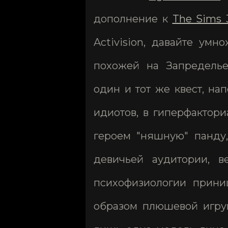
дополнение к
The Sims 
Activision, давайте ум
похожей на Запределье
один и тот же квест, н
идиотов, в гиперфактор
героем "няшную" панду
девичьей аудитории, 
психофизиологии прини
образом плюшевой игруш