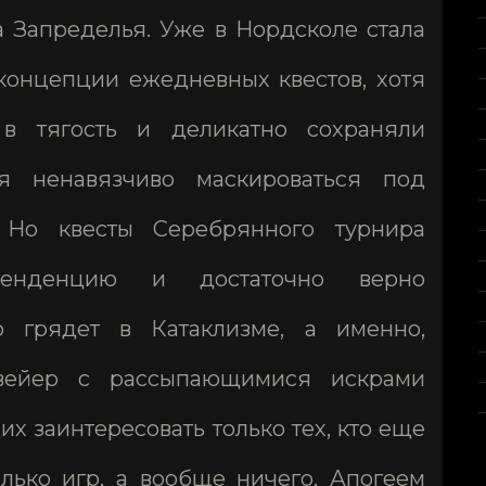
а Запределья. Уже в Нордсколе стала
концепции ежедневных квестов, хотя
 тягость и деликатно сохраняли
ая ненавязчиво маскироваться под
. Но квесты Серебрянного турнира
тенденцию и достаточно верно
то грядет в Катаклизме, а именно,
нвейер с рассыпающимися искрами
х заинтересовать только тех, кто еще
олько игр, а вообще ничего. Апогеем