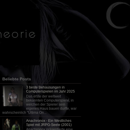
Beliebte Posts
3 beste Behausungen in
Computerspielen im Jahr 2025
Das erste der weltweit
bekannten Computerspiele, in
welchen der Spieler sein
eigenes Haus bauen durfte, war
wahrscheinlich "Ultima On...
Anachronox - Ein Westliches
Spiel mit JRPG-Seele (2001)
Anachronox präsentierte eine