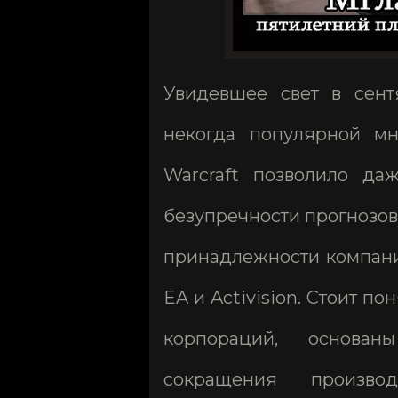
Увидевшее свет в сент
некогда популярной мн
Warcraft позволило да
безупречности прогнозов
принадлежности компани
EA и Activision. Стоит п
корпораций, основа
сокращения произво