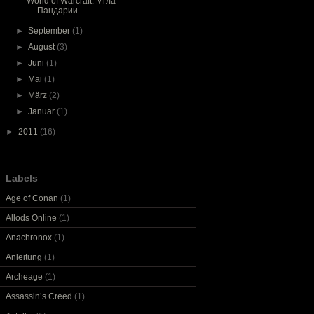
World of Warcraft: Мгла
Пандарии
►
September
(1)
►
August
(3)
►
Juni
(1)
►
Mai
(1)
►
März
(2)
►
Januar
(1)
►
2011
(16)
Labels
Age of Conan
(1)
Allods Online
(1)
Anachronox
(1)
Anleitung
(1)
Archeage
(1)
Assassin’s Creed
(1)