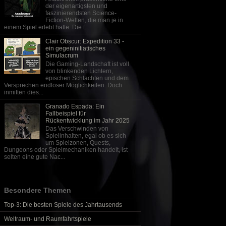
der eigenartigsten und
faszinierendsten Science-
Fiction-Welten, die man je in
einem Spiel erlebt hatte. Die t...
Clair Obscur: Expedition 33 -
ein gegeninitiatisches
Simulacrum
Die Gaming-Landschaft ist voll
von blinkenden Lichtern,
epischen Schlachten und dem
Versprechen endloser Möglichkeiten. Doch
inmitten dies...
Granado Espada: Ein
Fallbeispiel für
Rückentwicklung im Jahr 2025
Das Verschwinden von
Spielinhalten, egal ob es sich
um Spielzonen, Quests,
Dungeons oder Spielmechaniken handelt, ist
selten eine gute Nac...
Besondere Themen
Top-3: Die besten Spiele des Jahrtausends
Weltraum- und Raumfahrtspiele