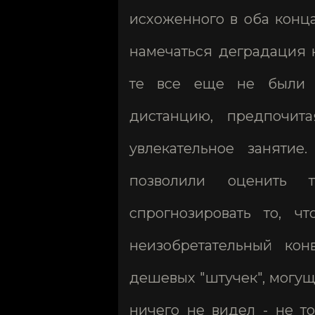
исхоженного в оба конц
намечаться деградация 
те все еще не были в
дистанцию, предпочит
увлекательное занятие
позволили оценить 
спрогнозировать то, ч
неизобретательный ко
дешевых "штучек", могущи
ничего не видел - не т